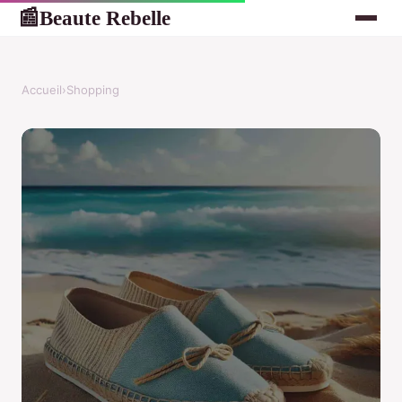
Beaute Rebelle
📰
Accueil
›
Shopping