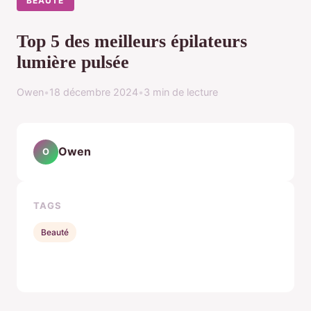
BEAUTÉ
Top 5 des meilleurs épilateurs
lumière pulsée
Owen
•
18 décembre 2024
•
3 min de lecture
Owen
O
TAGS
Beauté