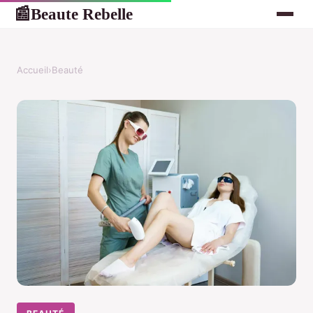
Beaute Rebelle
📰
Accueil
›
Beauté